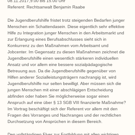
08.11.2017,9.00 bis 15.00 Uhr
Referent: Rechtsanwalt Benjamin Raabe
Die Jugendberufshilfe fristet trotz steigenden Bedarfen junger
Menschen ein Schattendasein. Diese eigentlich sehr effektive
Hilfe zu Integration junger Menschen in den Arbeitsmarkt und
zur Erlangung eines Berufsabschlusses sieht sich in
Konkurrenz zu den Maßnahmen vom Arbeitsamt und
Jobcenter. Im Gegensatz zu diesen Maßnahmen zeichnet die
Jugendberufshilfe einen wesentlich stärkeren individuellen
Ansatz und vor allem eine bessere sozialpädagogische
Betreuung aus. Da die Jugendberufshilfe gegenüber von
Hilfen anderer Sozialleistungsträgern nachrangig ist, wird
Jugendberufshilfe nur selten bewilligt. Aber müssen sich die
jungen Menschen mit einer abschlägigen Entscheidung
abfinden oder haben Sie möglicherweise sogar einen
Anspruch auf eine über § 13 SGB VIII finanzierte Maßnahme?
Im Vortrag beschäftigt sich der Referent vor allem mit den
Fragen des Vorranges und Nachranges und der rechtlichen
Durchsetzung von Ansprüchen in diesem Bereich.
Den vollständigen Flyer zur Fortbildung mit allen wichtigen